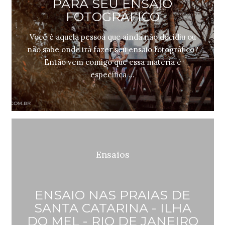
PARA SEU ENSAIO
FOTOGRÁFICO
Você é aquela pessoa que ainda não decidiu ou
não sabe onde irá fazer seu ensaio fotográfico?
Então vem comigo que essa matéria é
específica ...
Ensaios
ENSAIO NAS PRAIAS DE
SANTA CATARINA - ILHA
DO MEL - RIO DE JANEIRO