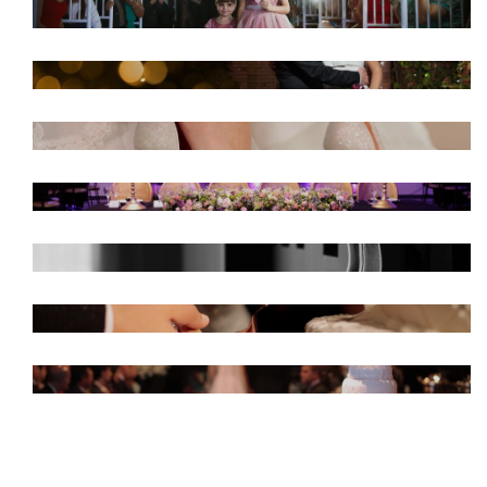
LETÍCIA E EDMILSON - RESTAURANTE
MADALOSSO
CAMILA E MATHEUS
JÉSSICA E DYONATHAN - DOM ANTÔNIO
MIRIAN E RAFAEL - DOM ANTÔNIO
MAGALI E BRUNO - TABOO
EMILY E CLEVERSON - CENTRAL HALL