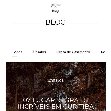
BLOG
Todos
Ensaios
Festa de Casamento
Sobre
Ensaios
07 LUGARES GRÁTIS
INCRÍVEIS EM CURITIBA