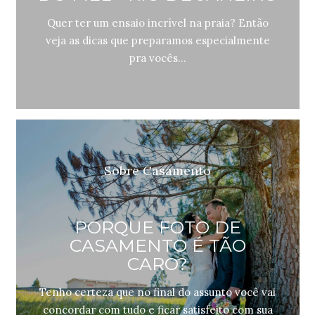
Quer ter um ensaio incrível na praia? Então
veja as dicas que preparamos especialmente
pra vocês...
Sobre Casamento
PORQUE FOTO DE
CASAMENTO É TÃO
CARO?
Tenho certeza que no final do assunto você vai
concordar com tudo e ficar satisfeito com sua