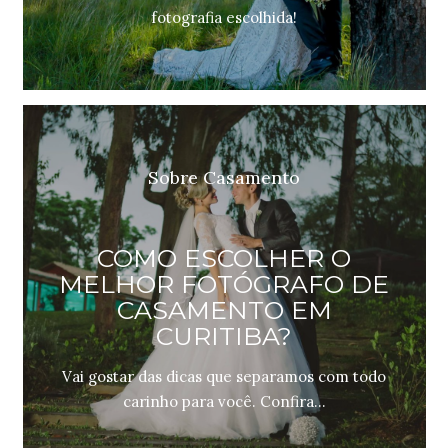
fotografia escolhida!
Sobre Casamento
COMO ESCOLHER O
MELHOR FOTÓGRAFO DE
CASAMENTO EM
CURITIBA?
Vai gostar das dicas que separamos com todo
carinho para você. Confira...